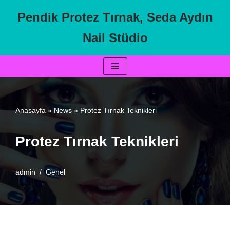
Pendik Protez Tırnak, Seda Aydın
İçeriğe
Nail Stüdio
geç
Anasayfa
»
News
»
Protez Tırnak Teknikleri
Protez Tırnak Teknikleri
admin
Genel