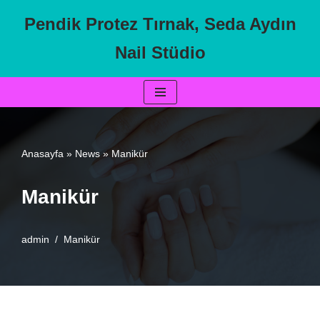
Pendik Protez Tırnak, Seda Aydın
İçeriğe
Nail Stüdio
geç
Anasayfa
»
News
»
Manikür
Manikür
admin
Manikür