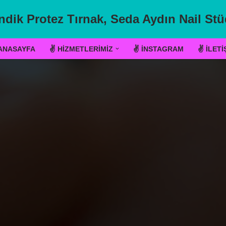
ndik Protez Tırnak, Seda Aydın Nail Stü
ANASAYFA
✌ HIZMETLERIMIZ
✌ İNSTAGRAM
✌ İLETI