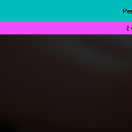
Pe
İçeriğe
geç
✌ 