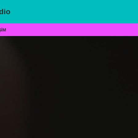
dio
ŞIM